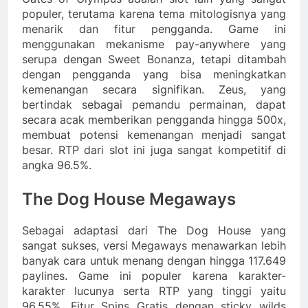
populer, terutama karena tema mitologisnya yang
menarik dan fitur pengganda. Game ini
menggunakan mekanisme pay-anywhere yang
serupa dengan Sweet Bonanza, tetapi ditambah
dengan pengganda yang bisa meningkatkan
kemenangan secara signifikan. Zeus, yang
bertindak sebagai pemandu permainan, dapat
secara acak memberikan pengganda hingga 500x,
membuat potensi kemenangan menjadi sangat
besar. RTP dari slot ini juga sangat kompetitif di
angka 96.5%.
The Dog House Megaways
Sebagai adaptasi dari The Dog House yang
sangat sukses, versi Megaways menawarkan lebih
banyak cara untuk menang dengan hingga 117.649
paylines. Game ini populer karena karakter-
karakter lucunya serta RTP yang tinggi yaitu
96.55%. Fitur Spins Gratis dengan sticky wilds