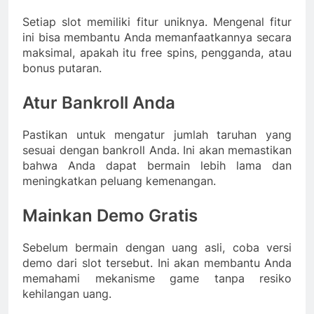
Setiap slot memiliki fitur uniknya. Mengenal fitur
ini bisa membantu Anda memanfaatkannya secara
maksimal, apakah itu free spins, pengganda, atau
bonus putaran.
Atur Bankroll Anda
Pastikan untuk mengatur jumlah taruhan yang
sesuai dengan bankroll Anda. Ini akan memastikan
bahwa Anda dapat bermain lebih lama dan
meningkatkan peluang kemenangan.
Mainkan Demo Gratis
Sebelum bermain dengan uang asli, coba versi
demo dari slot tersebut. Ini akan membantu Anda
memahami mekanisme game tanpa resiko
kehilangan uang.