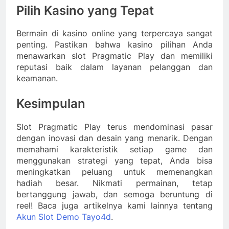
Pilih Kasino yang Tepat
Bermain di kasino online yang terpercaya sangat
penting. Pastikan bahwa kasino pilihan Anda
menawarkan slot Pragmatic Play dan memiliki
reputasi baik dalam layanan pelanggan dan
keamanan.
Kesimpulan
Slot Pragmatic Play terus mendominasi pasar
dengan inovasi dan desain yang menarik. Dengan
memahami karakteristik setiap game dan
menggunakan strategi yang tepat, Anda bisa
meningkatkan peluang untuk memenangkan
hadiah besar. Nikmati permainan, tetap
bertanggung jawab, dan semoga beruntung di
reel! Baca juga artikelnya kami lainnya tentang
Akun Slot Demo Tayo4d
.