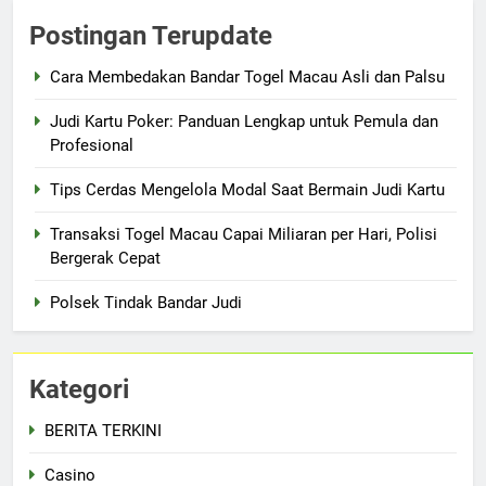
Postingan Terupdate
Cara Membedakan Bandar Togel Macau Asli dan Palsu
Judi Kartu Poker: Panduan Lengkap untuk Pemula dan
Profesional
Tips Cerdas Mengelola Modal Saat Bermain Judi Kartu
Transaksi Togel Macau Capai Miliaran per Hari, Polisi
Bergerak Cepat
Polsek Tindak Bandar Judi
Kategori
BERITA TERKINI
Casino