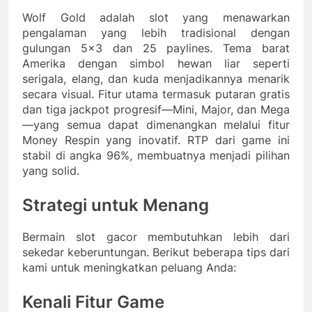
Wolf Gold adalah slot yang menawarkan
pengalaman yang lebih tradisional dengan
gulungan 5×3 dan 25 paylines. Tema barat
Amerika dengan simbol hewan liar seperti
serigala, elang, dan kuda menjadikannya menarik
secara visual. Fitur utama termasuk putaran gratis
dan tiga jackpot progresif—Mini, Major, dan Mega
—yang semua dapat dimenangkan melalui fitur
Money Respin yang inovatif. RTP dari game ini
stabil di angka 96%, membuatnya menjadi pilihan
yang solid.
Strategi untuk Menang
Bermain slot gacor membutuhkan lebih dari
sekedar keberuntungan. Berikut beberapa tips dari
kami untuk meningkatkan peluang Anda:
Kenali Fitur Game