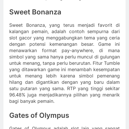
Sweet Bonanza
Sweet Bonanza, yang terus menjadi favorit di
kalangan pemain, adalah contoh sempurna dari
slot gacor yang menggabungkan tema yang ceria
dengan potensi kemenangan besar. Game ini
menawarkan format pay-anywhere, di mana
simbol yang sama hanya perlu muncul di gulungan
untuk menang, tanpa perlu berurutan. Fitur Tumble
yang ditawarkan game ini menambah kesempatan
untuk menang lebih karena simbol pemenang
hilang dan digantikan dengan yang baru dalam
satu putaran yang sama. RTP yang tinggi sekitar
96.48% juga menjadikannya pilihan yang menarik
bagi banyak pemain.
Gates of Olympus
Gates of Olympus adalah slot lain yang sangat