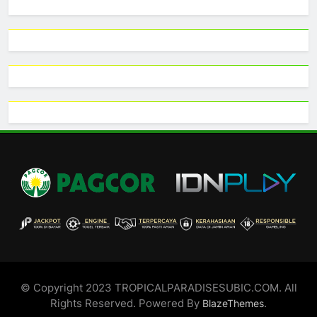
© Copyright 2023 TROPICALPARADISESUBIC.COM. All
Rights Reserved. Powered By
.
BlazeThemes