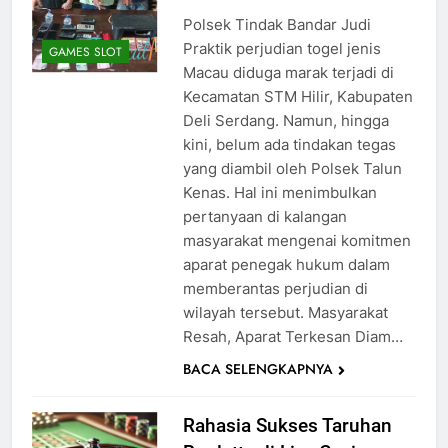
Polsek Tindak Bandar Judi
Praktik perjudian togel jenis
GAMES SLOT
Macau diduga marak terjadi di
Kecamatan STM Hilir, Kabupaten
Deli Serdang. Namun, hingga
kini, belum ada tindakan tegas
yang diambil oleh Polsek Talun
Kenas. Hal ini menimbulkan
pertanyaan di kalangan
masyarakat mengenai komitmen
aparat penegak hukum dalam
memberantas perjudian di
wilayah tersebut. Masyarakat
Resah, Aparat Terkesan Diam…
BACA SELENGKAPNYA
Rahasia Sukses Taruhan