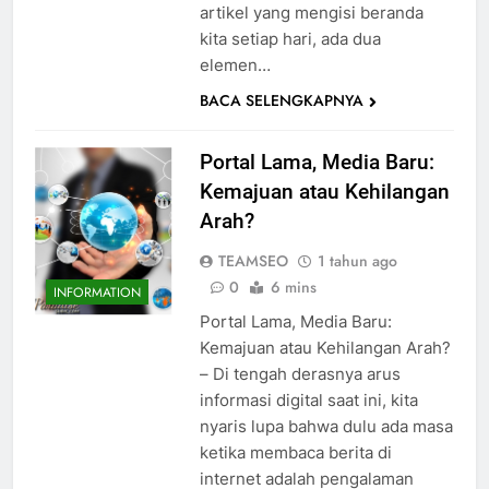
artikel yang mengisi beranda
kita setiap hari, ada dua
elemen…
BACA SELENGKAPNYA
Portal Lama, Media Baru:
Kemajuan atau Kehilangan
Arah?
TEAMSEO
1 tahun ago
0
6 mins
INFORMATION
Portal Lama, Media Baru:
Kemajuan atau Kehilangan Arah?
– Di tengah derasnya arus
informasi digital saat ini, kita
nyaris lupa bahwa dulu ada masa
ketika membaca berita di
internet adalah pengalaman