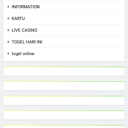
INFORMATION
KARTU
LIVE CASINO
TOGEL HARI INI
togel online