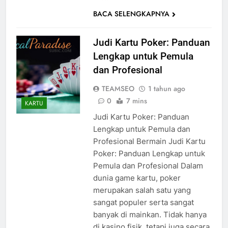
BACA SELENGKAPNYA
Judi Kartu Poker: Panduan
Lengkap untuk Pemula
dan Profesional
TEAMSEO
1 tahun ago
0
7 mins
KARTU
Judi Kartu Poker: Panduan
Lengkap untuk Pemula dan
Profesional Bermain Judi Kartu
Poker: Panduan Lengkap untuk
Pemula dan Profesional Dalam
dunia game kartu, poker
merupakan salah satu yang
sangat populer serta sangat
banyak di mainkan. Tidak hanya
di kasino fisik, tetapi juga secara