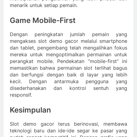
menarik untuk setiap pemain.
Game Mobile-First
Dengan peningkatan jumlah pemain yang
mengakses slot demo gacor melalui smartphone
dan tablet, pengembang telah mengalihkan fokus
mereka untuk mengoptimalkan permainan untuk
perangkat mobile. Pendekatan “mobile-first” ini
memastikan bahwa permainan slot terlihat bagus
dan berfungsi dengan baik di layar yang lebih
kecil. Dengan antarmuka pengguna yang
disederhanakan dan kontrol sentuh yang
responsif.
Kesimpulan
Slot demo gacor terus berinovasi, membawa
teknologi baru dan ide-ide segar ke pasar yang