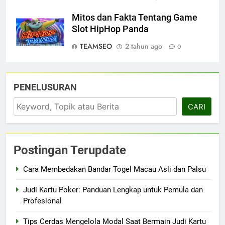
Mitos dan Fakta Tentang Game
Slot HipHop Panda
TEAMSEO
2 tahun ago
0
PENELUSURAN
CARI
Postingan Terupdate
Cara Membedakan Bandar Togel Macau Asli dan Palsu
Judi Kartu Poker: Panduan Lengkap untuk Pemula dan
Profesional
Tips Cerdas Mengelola Modal Saat Bermain Judi Kartu