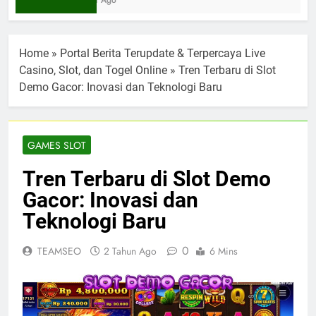
1 Tahun Ago
Home
»
Portal Berita Terupdate & Terpercaya Live
Casino, Slot, dan Togel Online
»
Tren Terbaru di Slot
Demo Gacor: Inovasi dan Teknologi Baru
GAMES SLOT
Tren Terbaru di Slot Demo
Gacor: Inovasi dan
Teknologi Baru
0
TEAMSEO
2 Tahun Ago
6 Mins