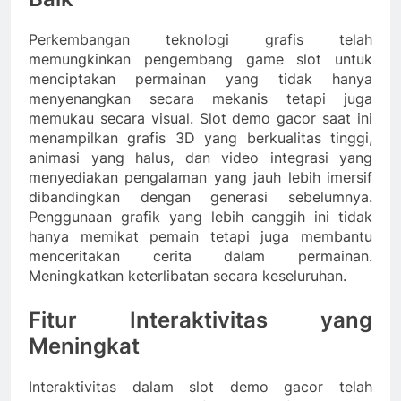
Perkembangan teknologi grafis telah
memungkinkan pengembang game slot untuk
menciptakan permainan yang tidak hanya
menyenangkan secara mekanis tetapi juga
memukau secara visual. Slot demo gacor saat ini
menampilkan grafis 3D yang berkualitas tinggi,
animasi yang halus, dan video integrasi yang
menyediakan pengalaman yang jauh lebih imersif
dibandingkan dengan generasi sebelumnya.
Penggunaan grafik yang lebih canggih ini tidak
hanya memikat pemain tetapi juga membantu
menceritakan cerita dalam permainan.
Meningkatkan keterlibatan secara keseluruhan.
Fitur Interaktivitas yang
Meningkat
Interaktivitas dalam slot demo gacor telah