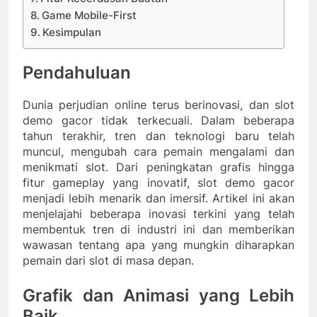
Game Mobile-First
Kesimpulan
Pendahuluan
Dunia perjudian online terus berinovasi, dan slot
demo gacor tidak terkecuali. Dalam beberapa
tahun terakhir, tren dan teknologi baru telah
muncul, mengubah cara pemain mengalami dan
menikmati slot. Dari peningkatan grafis hingga
fitur gameplay yang inovatif, slot demo gacor
menjadi lebih menarik dan imersif. Artikel ini akan
menjelajahi beberapa inovasi terkini yang telah
membentuk tren di industri ini dan memberikan
wawasan tentang apa yang mungkin diharapkan
pemain dari slot di masa depan.
Grafik dan Animasi yang Lebih
Baik