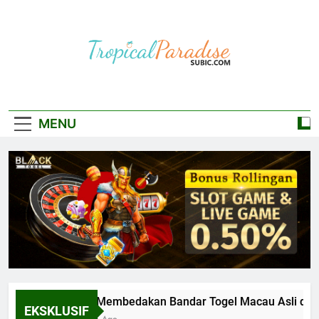
Skip
to
content
TROPICALPARAD
Daftar Link Situs Judi Slot Online Gacor
MENU
Cara Membedakan Bandar Togel Macau Asli dan Pa
EKSKLUSIF