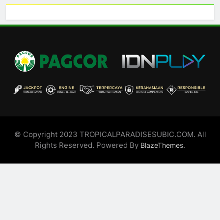
© Copyright 2023 TROPICALPARADISESUBIC.COM. All
Rights Reserved. Powered By
.
BlazeThemes