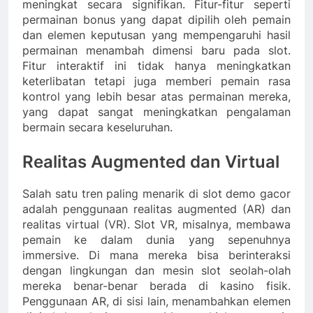
meningkat secara signifikan. Fitur-fitur seperti
permainan bonus yang dapat dipilih oleh pemain
dan elemen keputusan yang mempengaruhi hasil
permainan menambah dimensi baru pada slot.
Fitur interaktif ini tidak hanya meningkatkan
keterlibatan tetapi juga memberi pemain rasa
kontrol yang lebih besar atas permainan mereka,
yang dapat sangat meningkatkan pengalaman
bermain secara keseluruhan.
Realitas Augmented dan Virtual
Salah satu tren paling menarik di slot demo gacor
adalah penggunaan realitas augmented (AR) dan
realitas virtual (VR). Slot VR, misalnya, membawa
pemain ke dalam dunia yang sepenuhnya
immersive. Di mana mereka bisa berinteraksi
dengan lingkungan dan mesin slot seolah-olah
mereka benar-benar berada di kasino fisik.
Penggunaan AR, di sisi lain, menambahkan elemen