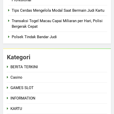
Tips Cerdas Mengelola Modal Saat Bermain Judi Kartu
Transaksi Togel Macau Capai Miliaran per Hari, Polisi
Bergerak Cepat
Polsek Tindak Bandar Judi
Kategori
BERITA TERKINI
Casino
GAMES SLOT
INFORMATION
KARTU