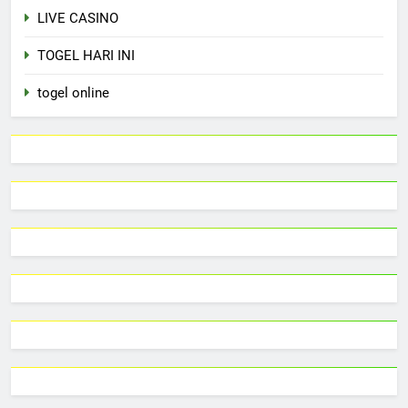
LIVE CASINO
TOGEL HARI INI
togel online