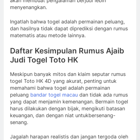
akan membuat pengalaman berjudi lebih
menyenangkan.
Ingatlah bahwa togel adalah permainan peluang,
dan hasilnya tidak dapat diprediksi dengan rumus
matematis atau metode lainnya.
Daftar Kesimpulan Rumus Ajaib
Judi Togel Toto HK
Meskipun banyak mitos dan klaim seputar rumus
togel Toto HK 4D yang akurat, penting untuk
memahami bahwa togel adalah permainan
peluang
bandar togel macau
dan tidak ada rumus
yang dapat menjamin kemenangan. Bermain togel
harus dilakukan dengan bijak, mengikuti batasan
keuangan, dan dengan niat untukbersenang-
senang.
Jagalah harapan realistis dan jangan tergoda oleh