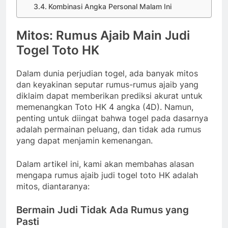
Kombinasi Angka Personal Malam Ini
Mitos: Rumus Ajaib Main Judi
Togel Toto HK
Dalam dunia perjudian togel, ada banyak mitos
dan keyakinan seputar rumus-rumus ajaib yang
diklaim dapat memberikan prediksi akurat untuk
memenangkan Toto HK 4 angka (4D). Namun,
penting untuk diingat bahwa togel pada dasarnya
adalah permainan peluang, dan tidak ada rumus
yang dapat menjamin kemenangan.
Dalam artikel ini, kami akan membahas alasan
mengapa rumus ajaib judi togel toto HK adalah
mitos, diantaranya:
Bermain Judi Tidak Ada Rumus yang
Pasti