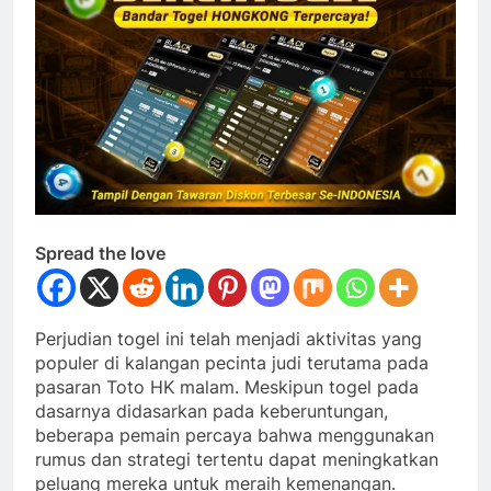
Spread the love
Perjudian togel ini telah menjadi aktivitas yang
populer di kalangan pecinta judi terutama pada
pasaran Toto HK malam. Meskipun togel pada
dasarnya didasarkan pada keberuntungan,
beberapa pemain percaya bahwa menggunakan
rumus dan strategi tertentu dapat meningkatkan
peluang mereka untuk meraih kemenangan.