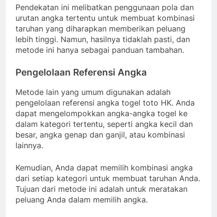
Pendekatan ini melibatkan penggunaan pola dan
urutan angka tertentu untuk membuat kombinasi
taruhan yang diharapkan memberikan peluang
lebih tinggi. Namun, hasilnya tidaklah pasti, dan
metode ini hanya sebagai panduan tambahan.
Pengelolaan Referensi Angka
Metode lain yang umum digunakan adalah
pengelolaan referensi angka togel toto HK. Anda
dapat mengelompokkan angka-angka togel ke
dalam kategori tertentu, seperti angka kecil dan
besar, angka genap dan ganjil, atau kombinasi
lainnya.
Kemudian, Anda dapat memilih kombinasi angka
dari setiap kategori untuk membuat taruhan Anda.
Tujuan dari metode ini adalah untuk meratakan
peluang Anda dalam memilih angka.