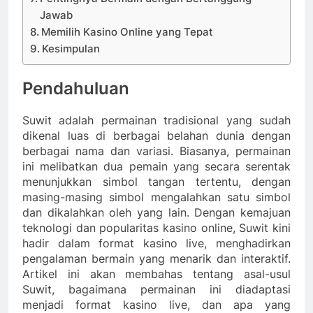
Jawab
Memilih Kasino Online yang Tepat
Kesimpulan
Pendahuluan
Suwit adalah permainan tradisional yang sudah
dikenal luas di berbagai belahan dunia dengan
berbagai nama dan variasi. Biasanya, permainan
ini melibatkan dua pemain yang secara serentak
menunjukkan simbol tangan tertentu, dengan
masing-masing simbol mengalahkan satu simbol
dan dikalahkan oleh yang lain. Dengan kemajuan
teknologi dan popularitas kasino online, Suwit kini
hadir dalam format kasino live, menghadirkan
pengalaman bermain yang menarik dan interaktif.
Artikel ini akan membahas tentang asal-usul
Suwit, bagaimana permainan ini diadaptasi
menjadi format kasino live, dan apa yang