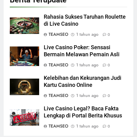
Rahasia Sukses Taruhan Roulette
di Live Casino
TEAMSEO
1 tahun ago
0
Live Casino Poker: Sensasi
Bermain Melawan Pemain Asli
TEAMSEO
1 tahun ago
0
Kelebihan dan Kekurangan Judi
Kartu Casino Online
TEAMSEO
1 tahun ago
0
Live Casino Legal? Baca Fakta
Lengkap di Portal Berita Khusus
TEAMSEO
1 tahun ago
0