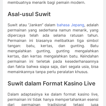
membuatnya menarik bagi pemain modern.
Asal-usul Suwit
Suwit atau “Janken” dalam
bahasa Jepang
, adalah
permainan yang sederhana namun menarik, yang
dipercaya telah ada selama ratusan tahun.
Permainan ini biasanya melibatkan tiga simbol
tangan: batu, kertas, dan gunting. Batu
mengalahkan gunting, gunting mengalahkan
kertas, dan kertas mengalahkan batu. Keindahan
permainan ini terletak pada kesederhanaannya
dan fakta bahwa siapa saja, dari segala usia, bisa
memainkannya tanpa perlu peralatan khusus.
Suwit dalam Format Kasino Live
Dalam adaptasinya ke dalam format kasino live,
permainan ini tidak hanya mempertahankan esensi
dari permainan tradisional tetapi juga