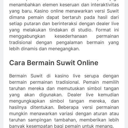
menambahkan elemen keseruan dan interaktivitas
yang baru. Kasino online menawarkan versi Suwit
dimana pemain dapat bertaruh pada hasil dari
setiap putaran dan berinteraksi dengan dealer live
yang melakukan tindakan di studio. Format ini
menggabungkan kesederhanaan permainan
tradisional dengan pengalaman bermain yang
lebih dinamis dan menegangkan.
Cara Bermain Suwit Online
Bermain Suwit di kasino live serupa dengan
bermain permainan tradisional. Pemain memilih
taruhan mereka dan memutuskan simbol tangan
yang akan digunakan. Dealer live kemudian
mengungkapkan simbol tangan mereka, dan
hasilnya ditentukan. Beberapa versi permainan
mungkin menawarkan variasi dengan aturan atau
taruhan sampingan tambahan, memberikan lebih
banyak kesempatan bagi pemain untuk menang.