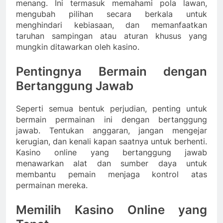
menang. Ini termasuk memahami pola lawan,
mengubah pilihan secara berkala untuk
menghindari kebiasaan, dan memanfaatkan
taruhan sampingan atau aturan khusus yang
mungkin ditawarkan oleh kasino.
Pentingnya Bermain dengan
Bertanggung Jawab
Seperti semua bentuk perjudian, penting untuk
bermain permainan ini dengan bertanggung
jawab. Tentukan anggaran, jangan mengejar
kerugian, dan kenali kapan saatnya untuk berhenti.
Kasino online yang bertanggung jawab
menawarkan alat dan sumber daya untuk
membantu pemain menjaga kontrol atas
permainan mereka.
Memilih Kasino Online yang