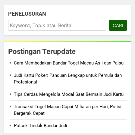
PENELUSURAN
CARI
Postingan Terupdate
Cara Membedakan Bandar Togel Macau Asli dan Palsu
Judi Kartu Poker: Panduan Lengkap untuk Pemula dan
Profesional
Tips Cerdas Mengelola Modal Saat Bermain Judi Kartu
Transaksi Togel Macau Capai Miliaran per Hari, Polisi
Bergerak Cepat
Polsek Tindak Bandar Judi