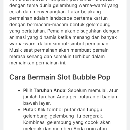
dengan tema dunia gelembung warna-warni yang
cerah dan menyenangkan. Latar belakang
permainan adalah landscape bertema kartun
dengan bermacam-macam bentuk gelembung
yang berjatuhan. Pemain akan disuguhkan dengan
animasi yang dinamis ketika menang dan banyak
warna-warni dalam simbol-simbol permainan.
Musik saat permainan akan membuat pemain
merasa senang dan semakin terhibur dalam
memainkan permainan ini.
Cara Bermain Slot Bubble Pop
Pilih Taruhan Anda
: Sebelum memulai, atur
jumlah taruhan Anda per putaran di bagian
bawah layar.
Putar
: Klik tombol putar dan tunggu
gelembung-gelembung itu bergerak.
Kombinasi gelembung yang cocok akan
meledak dan memberi Anda poin atau