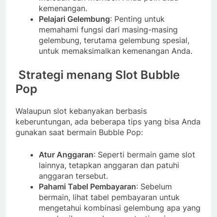
kemenangan.
Pelajari Gelembung
: Penting untuk
memahami fungsi dari masing-masing
gelembung, terutama gelembung spesial,
untuk memaksimalkan kemenangan Anda.
Strategi menang Slot Bubble
Pop
Walaupun slot kebanyakan berbasis
keberuntungan, ada beberapa tips yang bisa Anda
gunakan saat bermain Bubble Pop:
Atur Anggaran
: Seperti bermain game slot
lainnya, tetapkan anggaran dan patuhi
anggaran tersebut.
Pahami Tabel Pembayaran
: Sebelum
bermain, lihat tabel pembayaran untuk
mengetahui kombinasi gelembung apa yang