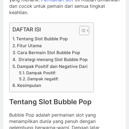
dan cocok untuk pemain dari semua tingkat
keahlian.
DAFTAR ISI
Tentang Slot Bubble Pop
Fitur Utama
Cara Bermain Slot Bubble Pop
Strategi menang Slot Bubble Pop
Dampak Positif dan Negative Dari
Dampak Positif:
Dampak negatif:
Kesimpulan
Tentang Slot Bubble Pop
Bubble Pop adalah permainan slot yang
menampilkan dunia yang penuh dengan
gelembung berwarna-warni. Dengan latar