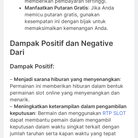
memberikan pembayaran tertinggi.
Manfaatkan Putaran Gratis
: Jika Anda
memicu putaran gratis, gunakan
kesempatan ini dengan bijak untuk
memaksimalkan kemenangan Anda.
Dampak Positif dan Negative
Dari
Dampak Positif:
–
Menjadi sarana hiburan yang menyenangkan
:
Permainan ini memberikan hiburan dalam bentuk
permainan slot online yang menyenangkan dan
menarik.
–
Meningkatkan keterampilan dalam pengambilan
keputusan
: Bermain dan menggunakan
RTP SLOT
dapat membantu pemain dalam mengambil
keputusan dalam waktu singkat terkait dengan
jumlah taruhan serta kapan waktu yang tepat