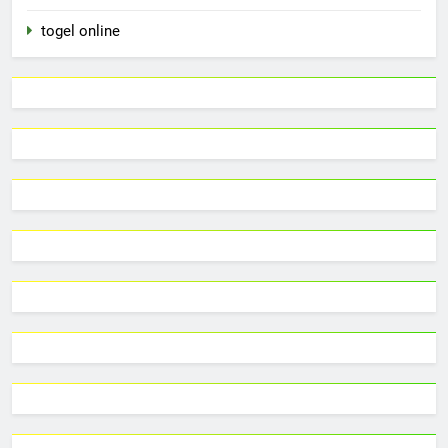
togel online