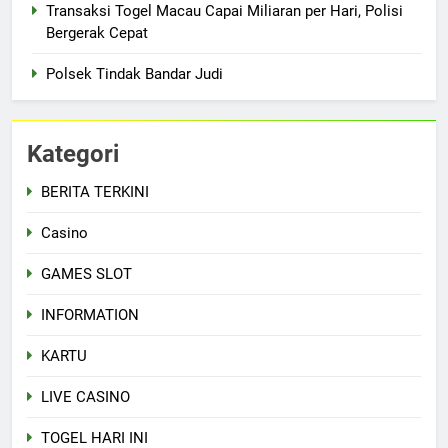
Transaksi Togel Macau Capai Miliaran per Hari, Polisi
Bergerak Cepat
Polsek Tindak Bandar Judi
Kategori
BERITA TERKINI
Casino
GAMES SLOT
INFORMATION
KARTU
LIVE CASINO
TOGEL HARI INI