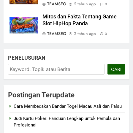
TEAMSEO
2 tahun ago
0
Mitos dan Fakta Tentang Game
Slot HipHop Panda
TEAMSEO
2 tahun ago
0
PENELUSURAN
CARI
Postingan Terupdate
Cara Membedakan Bandar Togel Macau Asli dan Palsu
Judi Kartu Poker: Panduan Lengkap untuk Pemula dan
Profesional