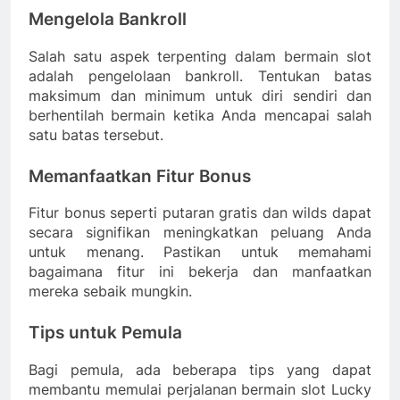
Mengelola Bankroll
Salah satu aspek terpenting dalam bermain slot
adalah pengelolaan bankroll. Tentukan batas
maksimum dan minimum untuk diri sendiri dan
berhentilah bermain ketika Anda mencapai salah
satu batas tersebut.
Memanfaatkan Fitur Bonus
Fitur bonus seperti putaran gratis dan wilds dapat
secara signifikan meningkatkan peluang Anda
untuk menang. Pastikan untuk memahami
bagaimana fitur ini bekerja dan manfaatkan
mereka sebaik mungkin.
Tips untuk Pemula
Bagi pemula, ada beberapa tips yang dapat
membantu memulai perjalanan bermain slot Lucky