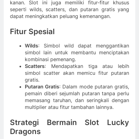
kanan. Slot ini juga memiliki fitur-fitur khusus
seperti wilds, scatters, dan putaran gratis yang
dapat meningkatkan peluang kemenangan.
Fitur Spesial
Wilds
: Simbol wild dapat menggantikan
simbol lain untuk membantu menciptakan
kombinasi pemenang.
Scatters
: Mendapatkan tiga atau lebih
simbol scatter akan memicu fitur putaran
gratis.
Putaran Gratis
: Dalam mode putaran gratis,
pemain diberi sejumlah putaran tanpa perlu
memasang taruhan, dan seringkali dengan
multiplier atau fitur tambahan lainnya.
Strategi Bermain Slot Lucky
Dragons