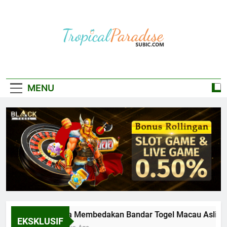
Skip
to
content
TROPICALPARAD
Daftar Link Situs Judi Slot Online Gacor
MENU
Cara Membedakan Bandar Togel Macau Asli dan 
EKSKLUSIF