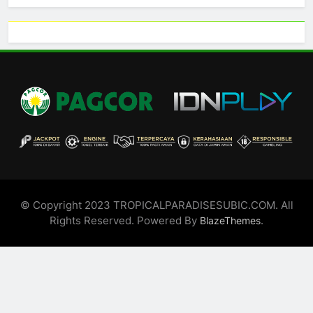
© Copyright 2023 TROPICALPARADISESUBIC.COM. All
Rights Reserved. Powered By
.
BlazeThemes