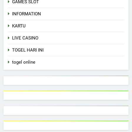
GAMES SLOT
INFORMATION
KARTU
LIVE CASINO
TOGEL HARI INI
togel online