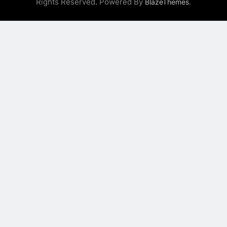
Rights Reserved. Powered By
.
BlazeThemes