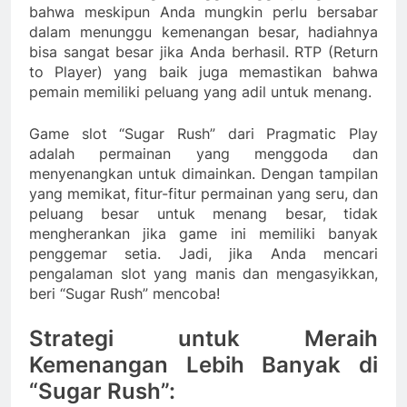
bahwa meskipun Anda mungkin perlu bersabar
dalam menunggu kemenangan besar, hadiahnya
bisa sangat besar jika Anda berhasil. RTP (Return
to Player) yang baik juga memastikan bahwa
pemain memiliki peluang yang adil untuk menang.
Game slot “Sugar Rush” dari Pragmatic Play
adalah permainan yang menggoda dan
menyenangkan untuk dimainkan. Dengan tampilan
yang memikat, fitur-fitur permainan yang seru, dan
peluang besar untuk menang besar, tidak
mengherankan jika game ini memiliki banyak
penggemar setia. Jadi, jika Anda mencari
pengalaman slot yang manis dan mengasyikkan,
beri “Sugar Rush” mencoba!
Strategi untuk Meraih
Kemenangan Lebih Banyak di
“Sugar Rush”: