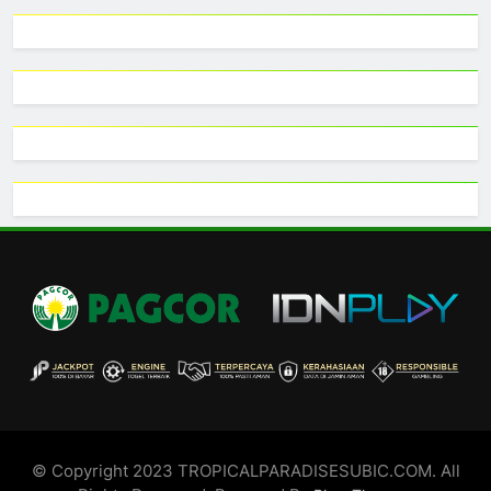
© Copyright 2023 TROPICALPARADISESUBIC.COM. All