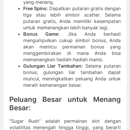
yang menang.
Free Spins:
Dapatkan putaran gratis dengan
tiga atau lebih simbol scatter. Selama
putaran gratis, Anda memiliki kesempatan
untuk memenangkan lebih banyak lagi.
Bonus Game:
Jika Anda berhasil
mengumpulkan cukup simbol bonus, Anda
akan memicu permainan bonus yang
menggembirakan di mana Anda bisa
memenangkan hadiah-hadiah manis.
Gulungan Liar Tambahan:
Selama putaran
bonus, gulungan liar tambahan dapat
muncul, meningkatkan peluang Anda untuk
meraih kemenangan besar.
Peluang Besar untuk Menang
Besar:
“Sugar Rush” adalah permainan slot dengan
volatilitas menengah hingga tinggi, yang berarti