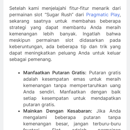
Setelah kami menjelajahi fitur-fitur menarik dari
permainan slot “Sugar Rush” dari
Pragmatic Play
,
sekarang saatnya untuk membahas beberapa
strategi yang dapat membantu Anda meraih
kemenangan lebih banyak. Ingatlah bahwa
meskipun permainan slot didasarkan pada
keberuntungan, ada beberapa tip dan trik yang
dapat meningkatkan peluang Anda untuk keluar
sebagai pemenang.
Manfaatkan Putaran Gratis:
Putaran gratis
adalah kesempatan emas untuk meraih
kemenangan tanpa mempertaruhkan uang
Anda sendiri. Manfaatkan dengan baik
setiap kesempatan untuk mendapatkan
putaran gratis.
Mainkan Dengan Kesabaran:
Jika Anda
mengalami beberapa putaran tanpa
kemenangan besar, jangan terburu-buru
frustasi. Slot adalah permainan