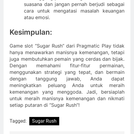
suasana dan jangan pernah berjudi sebagai
cara untuk mengatasi masalah keuangan
atau emosi.
Kesimpulan:
Game slot “Sugar Rush” dari Pragmatic Play tidak
hanya menawarkan manisnya kemenangan, tetapi
juga membutuhkan pemain yang cerdas dan bijak.
Dengan memahami fitur-fitur permainan,
menggunakan strategi yang tepat, dan bermain
dengan tanggung jawab, Anda dapat
meningkatkan peluang Anda untuk meraih
kemenangan yang menggoda. Jadi, bersiaplah
untuk meraih manisnya kemenangan dan nikmati
setiap putaran di “Sugar Rush”!
Tagged:
Sugar Rush