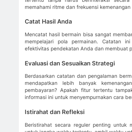
memahami ritme dan frekuensi kemenangan da
Catat Hasil Anda
Mencatat hasil bermain bisa sangat membant
mempelajari pola permainan. Catatan ini
efektivitas pendekatan Anda dan membuat p
Evaluasi dan Sesuaikan Strategi
Berdasarkan catatan dan pengalaman bermai
mendapatkan lebih banyak kemenangan
pembayaran? Apakah fitur tertentu tampa
informasi ini untuk menyempurnakan cara b
Istirahat dan Refleksi
Beristirahat secara reguler penting untuk
untuk jangka waktu tertentu, ambil waktu untu