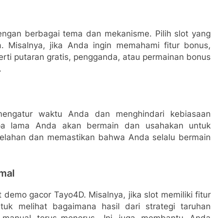
gan berbagai tema dan mekanisme. Pilih slot yang
. Misalnya, jika Anda ingin memahami fitur bonus,
perti putaran gratis, pengganda, atau permainan bonus
.
engatur waktu Anda dan menghindari kebiasaan
apa lama Anda akan bermain dan usahakan untuk
elelahan dan memastikan bahwa Anda selalu bermain
imal
demo gacor Tayo4D. Misalnya, jika slot memiliki fitur
uk melihat bagaimana hasil dari strategi taruhan
ra manual terus-menerus. Ini juga membantu Anda