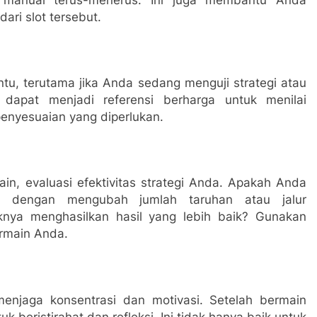
ri slot tersebut.
u, terutama jika Anda sedang menguji strategi atau
 dapat menjadi referensi berharga untuk menilai
enyesuaian yang diperlukan.
n, evaluasi efektivitas strategi Anda. Apakah Anda
 dengan mengubah jumlah taruhan atau jalur
knya menghasilkan hasil yang lebih baik? Gunakan
ermain Anda.
 menjaga konsentrasi dan motivasi. Setelah bermain
k beristirahat dan refleksi. Ini tidak hanya baik untuk