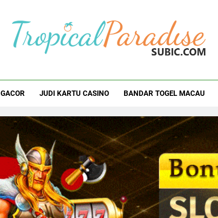
OPICALPARADISESUB
k Situs Judi Slot Online Gacor
 GACOR
JUDI KARTU CASINO
BANDAR TOGEL MACAU