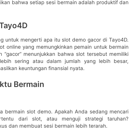
kan bahwa setiap sesi bermain adalah produktif dan
 Tayo4D
ng untuk mengerti apa itu slot demo gacor di Tayo4D.
slot online yang memungkinkan pemain untuk bermain
 “gacor” menunjukkan bahwa slot tersebut memiliki
bih sering atau dalam jumlah yang lebih besar,
asilkan keuntungan finansial nyata.
ktu Bermain
da bermain slot demo. Apakah Anda sedang mencari
entu dari slot, atau menguji strategi taruhan?
s dan membuat sesi bermain lebih terarah.