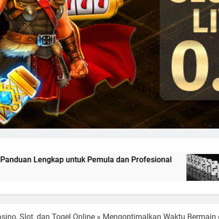
untuk Pemula dan Profesional
Tips Cerdas Me
1 Tahun Ago
sino, Slot, dan Togel Online
»
Mengoptimalkan Waktu Bermain 