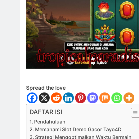
Spread the love
DAFTAR ISI
Pendahuluan
Memahami Slot Demo Gacor Tayo4D
Strategi Mengoptimalkan Waktu Bermain