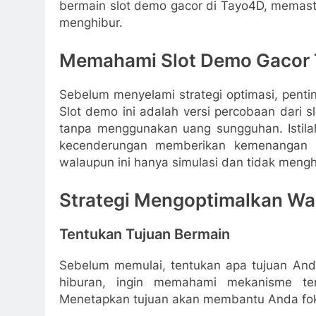
bermain slot demo gacor di Tayo4D, memasti
menghibur.
Memahami Slot Demo Gacor
Sebelum menyelami strategi optimasi, penti
Slot demo ini adalah versi percobaan dari 
tanpa menggunakan uang sungguhan. Istilah
kecenderungan memberikan kemenangan le
walaupun ini hanya simulasi dan tidak mengh
Strategi Mengoptimalkan Wa
Tentukan Tujuan Bermain
Sebelum memulai, tentukan apa tujuan An
hiburan, ingin memahami mekanisme tert
Menetapkan tujuan akan membantu Anda foku