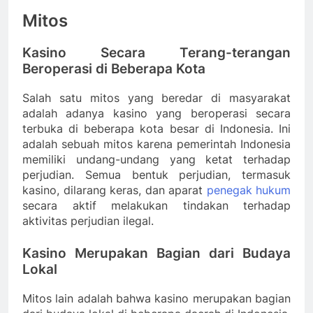
Mitos
Kasino Secara Terang-terangan
Beroperasi di Beberapa Kota
Salah satu mitos yang beredar di masyarakat
adalah adanya kasino yang beroperasi secara
terbuka di beberapa kota besar di Indonesia. Ini
adalah sebuah mitos karena pemerintah Indonesia
memiliki undang-undang yang ketat terhadap
perjudian. Semua bentuk perjudian, termasuk
kasino, dilarang keras, dan aparat
penegak hukum
secara aktif melakukan tindakan terhadap
aktivitas perjudian ilegal.
Kasino Merupakan Bagian dari Budaya
Lokal
Mitos lain adalah bahwa kasino merupakan bagian