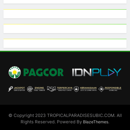
© Copyright 2023 TROPICALPARADISESUBIC.COM. All
Rights Reserved. Powered By
.
BlazeThemes