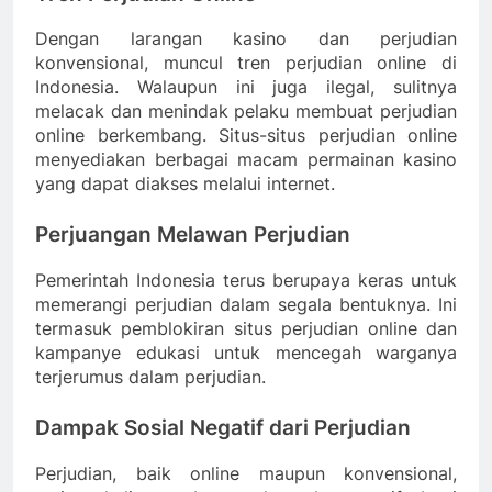
Dengan larangan kasino dan perjudian
konvensional, muncul tren perjudian online di
Indonesia. Walaupun ini juga ilegal, sulitnya
melacak dan menindak pelaku membuat perjudian
online berkembang. Situs-situs perjudian online
menyediakan berbagai macam permainan kasino
yang dapat diakses melalui internet.
Perjuangan Melawan Perjudian
Pemerintah Indonesia terus berupaya keras untuk
memerangi perjudian dalam segala bentuknya. Ini
termasuk pemblokiran situs perjudian online dan
kampanye edukasi untuk mencegah warganya
terjerumus dalam perjudian.
Dampak Sosial Negatif dari Perjudian
Perjudian, baik online maupun konvensional,