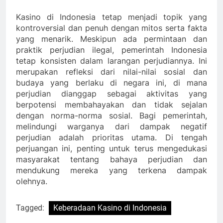
Kasino di Indonesia tetap menjadi topik yang
kontroversial dan penuh dengan mitos serta fakta
yang menarik. Meskipun ada permintaan dan
praktik perjudian ilegal, pemerintah Indonesia
tetap konsisten dalam larangan perjudiannya. Ini
merupakan refleksi dari nilai-nilai sosial dan
budaya yang berlaku di negara ini, di mana
perjudian dianggap sebagai aktivitas yang
berpotensi membahayakan dan tidak sejalan
dengan norma-norma sosial. Bagi pemerintah,
melindungi warganya dari dampak negatif
perjudian adalah prioritas utama. Di tengah
perjuangan ini, penting untuk terus mengedukasi
masyarakat tentang bahaya perjudian dan
mendukung mereka yang terkena dampak
olehnya.
Tagged:
Keberadaan Kasino di Indonesia