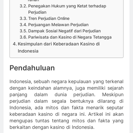
Penegakan Hukum yang Ketat terhadap
Perjudian
Tren Perjudian Online
Perjuangan Melawan Perjudian
Dampak Sosial Negatif dari Perjudian
Pariwisata dan Kasino di Negara Tetangga
Kesimpulan dari Keberadaan Kasino di
Indonesia
Pendahuluan
Indonesia, sebuah negara kepulauan yang terkenal
dengan keindahan alamnya, juga memiliki sejarah
panjang dalam dunia perjudian. Meskipun
perjudian dalam segala bentuknya dilarang di
Indonesia, ada mitos dan fakta menarik seputar
keberadaan kasino di negara ini. Artikel ini akan
mengupas tuntas tentang mitos dan fakta yang
berkaitan dengan kasino di Indonesia.