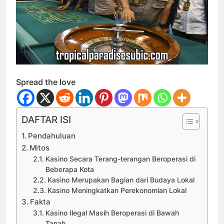
Spread the love
DAFTAR ISI
Pendahuluan
Mitos
Kasino Secara Terang-terangan Beroperasi di
Beberapa Kota
Kasino Merupakan Bagian dari Budaya Lokal
Kasino Meningkatkan Perekonomian Lokal
Fakta
Kasino Ilegal Masih Beroperasi di Bawah
Tanah