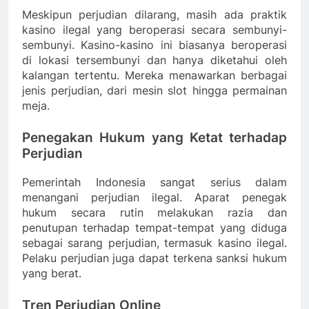
Meskipun perjudian dilarang, masih ada praktik
kasino ilegal yang beroperasi secara sembunyi-
sembunyi. Kasino-kasino ini biasanya beroperasi
di lokasi tersembunyi dan hanya diketahui oleh
kalangan tertentu. Mereka menawarkan berbagai
jenis perjudian, dari mesin slot hingga permainan
meja.
Penegakan Hukum yang Ketat terhadap
Perjudian
Pemerintah Indonesia sangat serius dalam
menangani perjudian ilegal. Aparat penegak
hukum secara rutin melakukan razia dan
penutupan terhadap tempat-tempat yang diduga
sebagai sarang perjudian, termasuk kasino ilegal.
Pelaku perjudian juga dapat terkena sanksi hukum
yang berat.
Tren Perjudian Online