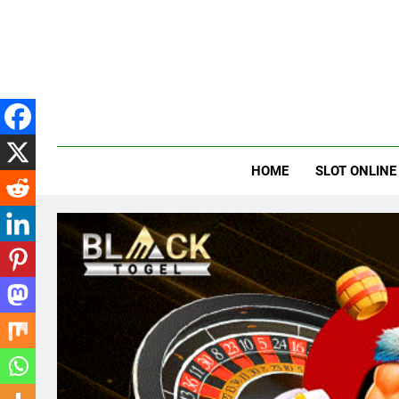
Skip
to
content
TR
Daftar Lin
HOME
SLOT ONLINE