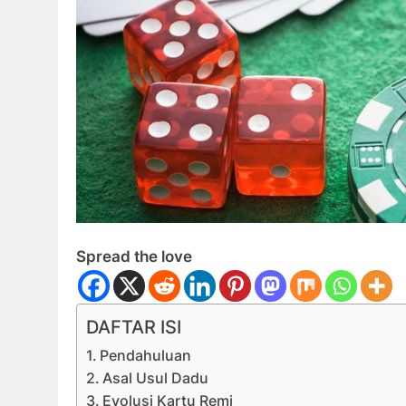
Spread the love
DAFTAR ISI
Pendahuluan
Asal Usul Dadu
Evolusi Kartu Remi