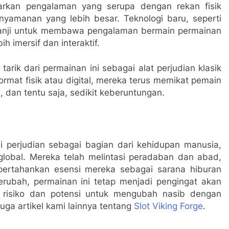
rkan pengalaman yang serupa dengan rekan fisik
nyamanan yang lebih besar. Teknologi baru, seperti
erjanji untuk membawa pengalaman bermain permainan
h imersif dan interaktif.
arik dari permainan ini sebagai alat perjudian klasik
ormat fisik atau digital, mereka terus memikat pemain
, dan tentu saja, sedikit keberuntungan.
i perjudian sebagai bagian dari kehidupan manusia,
 global. Mereka telah melintasi peradaban dan abad,
ertahankan esensi mereka sebagai sarana hiburan
rubah, permainan ini tetap menjadi pengingat akan
risiko dan potensi untuk mengubah nasib dengan
ga artikel kami lainnya tentang
Slot Viking Forge
.