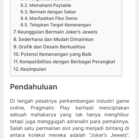
Memahami Paytable
Bermain dengan Sabar
Manfaatkan Fitur Demo
Tetapkan Target Kemenangan
Keunggulan Bermain Joker’s Jewels
Sederhana dan Mudah Dimainkan
Grafik dan Desain Berkualitas
Potensi Kemenangan yang Baik
Kompatibilitas dengan Berbagai Perangkat
Kesimpulan
Pendahuluan
Di tengah pesatnya perkembangan industri game
online, Pragmatic Play berhasil menciptakan
sebuah mahakarya yang tak hanya menghibur
tetapi juga menggugah adrenalin para pemainnya.
Salah satu permainan slot yang menjadi bintang di
antara koleksi mereka adalah “Joker’s Jewels”.