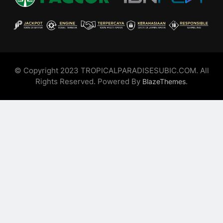
© Copyright 2023 TROPICALPARADISESUBIC.COM. All
Rights Reserved. Powered By
.
BlazeThemes