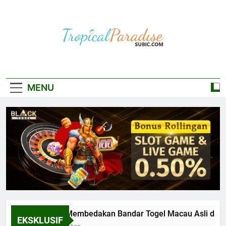
Skip
to
content
TROPICALPARAD
Daftar Link Situs Judi Slot Online Gacor
MENU
Cara Membedakan Bandar Togel Macau Asli dan Pal
EKSKLUSIF