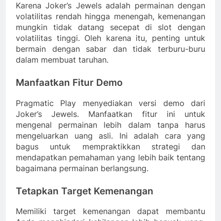
Karena Joker’s Jewels adalah permainan dengan
volatilitas rendah hingga menengah, kemenangan
mungkin tidak datang secepat di slot dengan
volatilitas tinggi. Oleh karena itu, penting untuk
bermain dengan sabar dan tidak terburu-buru
dalam membuat taruhan.
Manfaatkan Fitur Demo
Pragmatic Play menyediakan versi demo dari
Joker’s Jewels. Manfaatkan fitur ini untuk
mengenal permainan lebih dalam tanpa harus
mengeluarkan uang asli. Ini adalah cara yang
bagus untuk mempraktikkan strategi dan
mendapatkan pemahaman yang lebih baik tentang
bagaimana permainan berlangsung.
Tetapkan Target Kemenangan
Memiliki target kemenangan dapat membantu