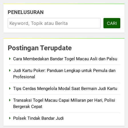
PENELUSURAN
CARI
Postingan Terupdate
Cara Membedakan Bandar Togel Macau Asli dan Palsu
Judi Kartu Poker: Panduan Lengkap untuk Pemula dan
Profesional
Tips Cerdas Mengelola Modal Saat Bermain Judi Kartu
Transaksi Togel Macau Capai Miliaran per Hari, Polisi
Bergerak Cepat
Polsek Tindak Bandar Judi