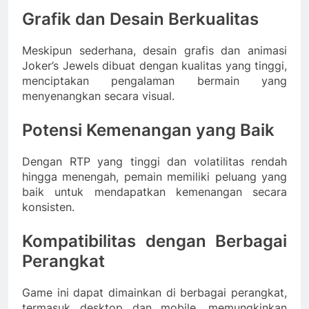
Grafik dan Desain Berkualitas
Meskipun sederhana, desain grafis dan animasi
Joker’s Jewels dibuat dengan kualitas yang tinggi,
menciptakan pengalaman bermain yang
menyenangkan secara visual.
Potensi Kemenangan yang Baik
Dengan RTP yang tinggi dan volatilitas rendah
hingga menengah, pemain memiliki peluang yang
baik untuk mendapatkan kemenangan secara
konsisten.
Kompatibilitas dengan Berbagai
Perangkat
Game ini dapat dimainkan di berbagai perangkat,
termasuk desktop dan mobile, memungkinkan