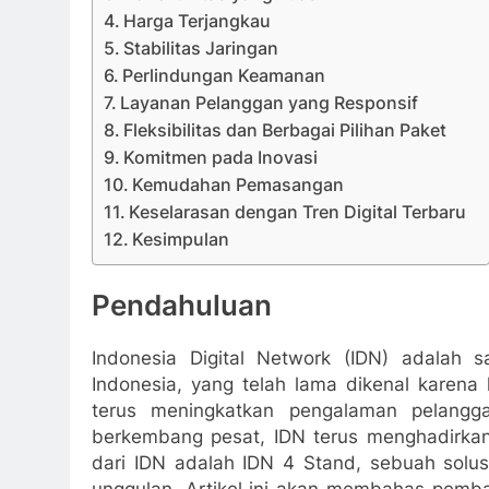
Harga Terjangkau
Stabilitas Jaringan
Perlindungan Keamanan
Layanan Pelanggan yang Responsif
Fleksibilitas dan Berbagai Pilihan Paket
Komitmen pada Inovasi
Kemudahan Pemasangan
Keselarasan dengan Tren Digital Terbaru
Kesimpulan
Pendahuluan
Indonesia Digital Network (IDN) adalah s
Indonesia, yang telah lama dikenal karena
terus meningkatkan pengalaman pelangg
berkembang pesat, IDN terus menghadirkan
dari IDN adalah IDN 4 Stand, sebuah solusi