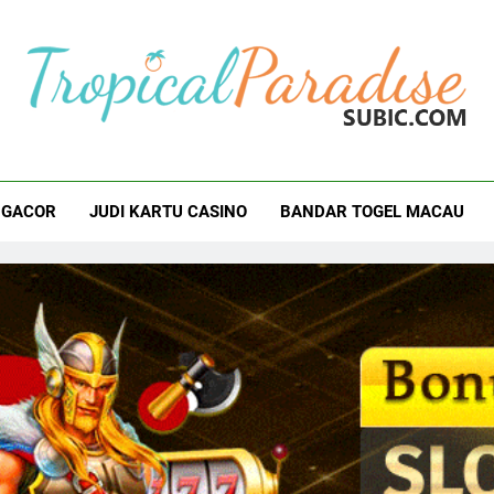
OPICALPARADISESUB
k Situs Judi Slot Online Gacor
 GACOR
JUDI KARTU CASINO
BANDAR TOGEL MACAU