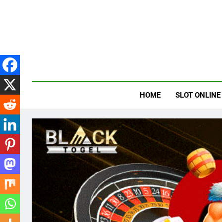
Skip
to
content
TR
Daftar Lin
HOME
SLOT ONLINE