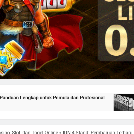
 untuk Pemula dan Profesional
Tips Cerdas M
1 Tahun Ago
sino, Slot, dan Togel Online
»
IDN 4 Stand: Pembaruan Terbaru 