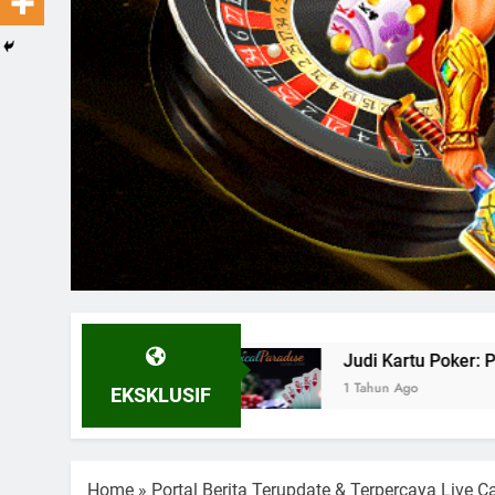
n Palsu
Judi Kartu Poker: Panduan Lengkap u
1 Tahun Ago
EKSKLUSIF
Home
»
Portal Berita Terupdate & Terpercaya Live Ca