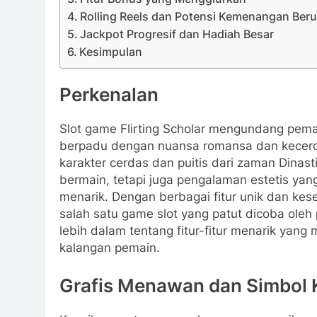
Rolling Reels dan Potensi Kemenangan Ber
Jackpot Progresif dan Hadiah Besar
Kesimpulan
Perkenalan
Slot game Flirting Scholar mengundang pema
berpadu dengan nuansa romansa dan kecerdas
karakter cerdas dan puitis dari zaman Dina
bermain, tetapi juga pengalaman estetis yan
menarik. Dengan berbagai fitur unik dan kes
salah satu game slot yang patut dicoba oleh 
lebih dalam tentang fitur-fitur menarik yang
kalangan pemain.
Grafis Menawan dan Simbol 