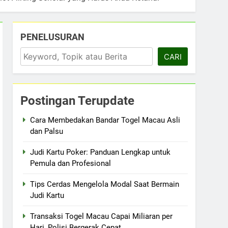
PENELUSURAN
CARI
Postingan Terupdate
Cara Membedakan Bandar Togel Macau Asli
dan Palsu
Judi Kartu Poker: Panduan Lengkap untuk
Pemula dan Profesional
Tips Cerdas Mengelola Modal Saat Bermain
Judi Kartu
Transaksi Togel Macau Capai Miliaran per
Hari, Polisi Bergerak Cepat