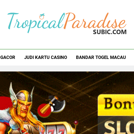
OPICALPARADISESUB
k Situs Judi Slot Online Gacor
 GACOR
JUDI KARTU CASINO
BANDAR TOGEL MACAU