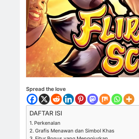
Spread the love
DAFTAR ISI
Perkenalan
Grafis Menawan dan Simbol Khas
Fitur Bonus yang Menggiurkan