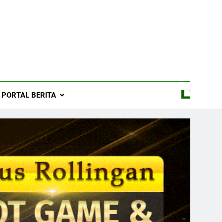
IC
PORTAL BERITA