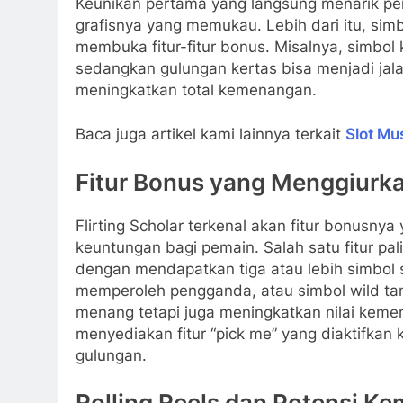
Keunikan pertama yang langsung menarik perh
grafisnya yang memukau. Lebih dari itu, simb
membuka fitur-fitur bonus. Misalnya, simbol 
sedangkan gulungan kertas bisa menjadi jal
meningkatkan total kemenangan.
Baca juga artikel kami lainnya terkait
Slot Mu
Fitur Bonus yang Menggiurk
Flirting Scholar terkenal akan fitur bonusny
keuntungan bagi pemain. Salah satu fitur pal
dengan mendapatkan tiga atau lebih simbol s
memperoleh pengganda, atau simbol wild t
menang tetapi juga meningkatkan nilai kemena
menyediakan fitur “pick me” yang diaktifkan
gulungan.
Rolling Reels dan Potensi K