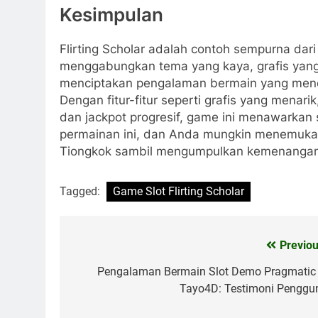
Kesimpulan
Flirting Scholar adalah contoh sempurna da
menggabungkan tema yang kaya, grafis yang i
menciptakan pengalaman bermain yang me
Dengan fitur-fitur seperti grafis yang menar
dan jackpot progresif, game ini menawarkan 
permainan ini, dan Anda mungkin menemukan
Tiongkok sambil mengumpulkan kemenangan
Tagged:
Game Slot Flirting Scholar
Previou
Navigasi
pos
Pengalaman Bermain Slot Demo Pragmatic 
Tayo4D: Testimoni Penggu