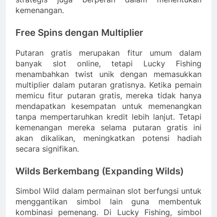
kemenangan.
Free Spins dengan Multiplier
Putaran gratis merupakan fitur umum dalam
banyak slot online, tetapi Lucky Fishing
menambahkan twist unik dengan memasukkan
multiplier dalam putaran gratisnya. Ketika pemain
memicu fitur putaran gratis, mereka tidak hanya
mendapatkan kesempatan untuk memenangkan
tanpa mempertaruhkan kredit lebih lanjut. Tetapi
kemenangan mereka selama putaran gratis ini
akan dikalikan, meningkatkan potensi hadiah
secara signifikan.
Wilds Berkembang (Expanding Wilds)
Simbol Wild dalam permainan slot berfungsi untuk
menggantikan simbol lain guna membentuk
kombinasi pemenang. Di Lucky Fishing, simbol