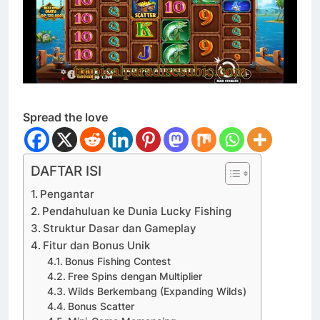
Spread the love
DAFTAR ISI
Pengantar
Pendahuluan ke Dunia Lucky Fishing
Struktur Dasar dan Gameplay
Fitur dan Bonus Unik
Bonus Fishing Contest
Free Spins dengan Multiplier
Wilds Berkembang (Expanding Wilds)
Bonus Scatter