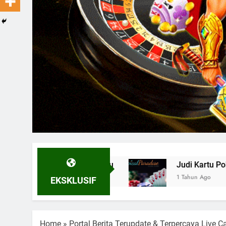
sli dan Palsu
Judi Kartu Poker: Panduan Len
1 Tahun Ago
EKSKLUSIF
Home
»
Portal Berita Terupdate & Terpercaya Live Ca