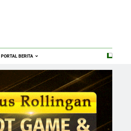
IC
PORTAL BERITA