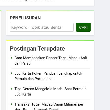
PENELUSURAN
CARI
Postingan Terupdate
Cara Membedakan Bandar Togel Macau Asli
dan Palsu
Judi Kartu Poker: Panduan Lengkap untuk
Pemula dan Profesional
Tips Cerdas Mengelola Modal Saat Bermain
Judi Kartu
Transaksi Togel Macau Capai Miliaran per
Hari, Polisi Bergerak Cepat