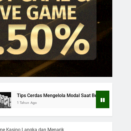
as Mengelola Modal Saat Bermain Judi Kartu
me Kasino Langka dan Menarik