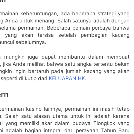
mainan keberuntungan, ada beberapa strategi yang
ng Anda untuk menang. Salah satunya adalah dengan
 selama permainan. Beberapa pemain percaya bahwa
 yang akan tersisa setelah pembagian kacang
muncul sebelumnya.
ika mungkin juga dapat membantu dalam membuat
a, jika Anda melihat bahwa satu angka tertentu belum
gkin ingin bertaruh pada jumlah kacang yang akan
seperti di kutip dari
KELUARAN HK
.
ern
ermainan kasino lainnya, permainan ini masih tetap
. Salah satu alasan utama untuk ini adalah karena
nal yang memiliki akar dalam budaya Tiongkok yang
i adalah bagian integral dari perayaan Tahun Baru