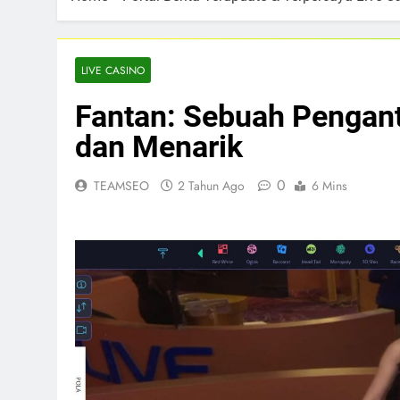
LIVE CASINO
Fantan: Sebuah Pengan
dan Menarik
0
TEAMSEO
2 Tahun Ago
6 Mins