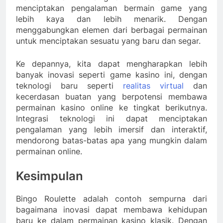
menciptakan pengalaman bermain game yang
lebih kaya dan lebih menarik. Dengan
menggabungkan elemen dari berbagai permainan
untuk menciptakan sesuatu yang baru dan segar.
Ke depannya, kita dapat mengharapkan lebih
banyak inovasi seperti game kasino ini, dengan
teknologi baru seperti
realitas virtual
dan
kecerdasan buatan yang berpotensi membawa
permainan kasino online ke tingkat berikutnya.
Integrasi teknologi ini dapat menciptakan
pengalaman yang lebih imersif dan interaktif,
mendorong batas-batas apa yang mungkin dalam
permainan online.
Kesimpulan
Bingo Roulette adalah contoh sempurna dari
bagaimana inovasi dapat membawa kehidupan
baru ke dalam permainan kasino klasik. Dengan