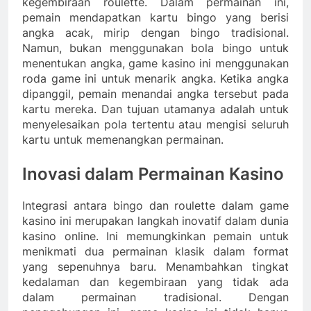
kegembiraan roulette. Dalam permainan ini,
pemain mendapatkan kartu bingo yang berisi
angka acak, mirip dengan bingo tradisional.
Namun, bukan menggunakan bola bingo untuk
menentukan angka, game kasino ini menggunakan
roda game ini untuk menarik angka. Ketika angka
dipanggil, pemain menandai angka tersebut pada
kartu mereka. Dan tujuan utamanya adalah untuk
menyelesaikan pola tertentu atau mengisi seluruh
kartu untuk memenangkan permainan.
Inovasi dalam Permainan Kasino
Integrasi antara bingo dan roulette dalam game
kasino ini merupakan langkah inovatif dalam dunia
kasino online. Ini memungkinkan pemain untuk
menikmati dua permainan klasik dalam format
yang sepenuhnya baru. Menambahkan tingkat
kedalaman dan kegembiraan yang tidak ada
dalam permainan tradisional. Dengan