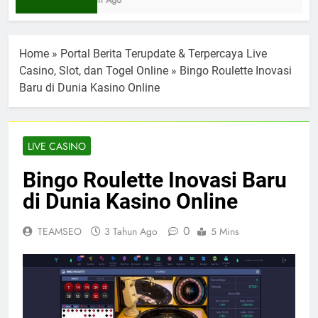
1 Tahun Ago
Home
»
Portal Berita Terupdate & Terpercaya Live
Casino, Slot, dan Togel Online
»
Bingo Roulette Inovasi
Baru di Dunia Kasino Online
LIVE CASINO
Bingo Roulette Inovasi Baru
di Dunia Kasino Online
0
TEAMSEO
3 Tahun Ago
5 Mins