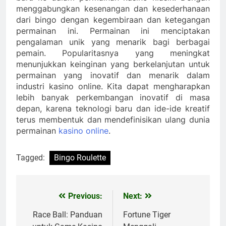
menggabungkan kesenangan dan kesederhanaan
dari bingo dengan kegembiraan dan ketegangan
permainan ini. Permainan ini menciptakan
pengalaman unik yang menarik bagi berbagai
pemain. Popularitasnya yang meningkat
menunjukkan keinginan yang berkelanjutan untuk
permainan yang inovatif dan menarik dalam
industri kasino online. Kita dapat mengharapkan
lebih banyak perkembangan inovatif di masa
depan, karena teknologi baru dan ide-ide kreatif
terus membentuk dan mendefinisikan ulang dunia
permainan
kasino online
.
Tagged:
Bingo Roulette
Previous:
Next:
Navigasi
pos
Race Ball: Panduan
Fortune Tiger