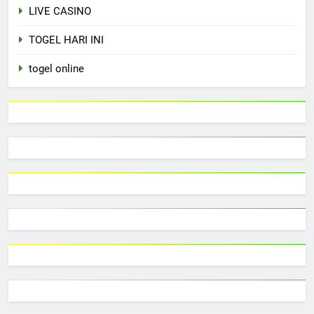
LIVE CASINO
TOGEL HARI INI
togel online