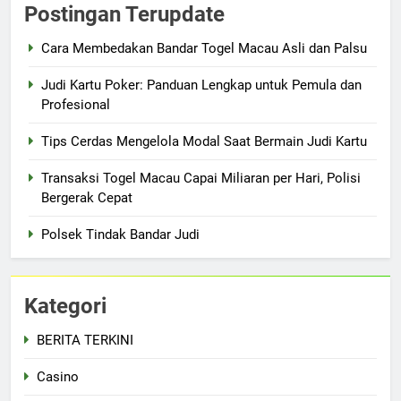
Postingan Terupdate
Cara Membedakan Bandar Togel Macau Asli dan Palsu
Judi Kartu Poker: Panduan Lengkap untuk Pemula dan
Profesional
Tips Cerdas Mengelola Modal Saat Bermain Judi Kartu
Transaksi Togel Macau Capai Miliaran per Hari, Polisi
Bergerak Cepat
Polsek Tindak Bandar Judi
Kategori
BERITA TERKINI
Casino