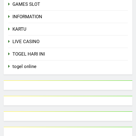
GAMES SLOT
INFORMATION
KARTU
LIVE CASINO
TOGEL HARI INI
togel online