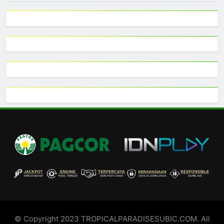
© Copyright 2023 TROPICALPARADISESUBIC.COM. All