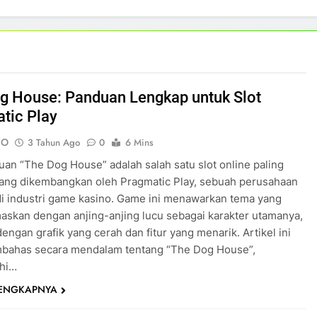
g House: Panduan Lengkap untuk Slot
tic Play
EO
3 Tahun Ago
0
6 Mins
an “The Dog House” adalah salah satu slot online paling
yang dikembangkan oleh Pragmatic Play, sebuah perusahaan
di industri game kasino. Game ini menawarkan tema yang
skan dengan anjing-anjing lucu sebagai karakter utamanya,
engan grafik yang cerah dan fitur yang menarik. Artikel ini
bahas secara mendalam tentang “The Dog House”,
ahi…
LENGKAPNYA