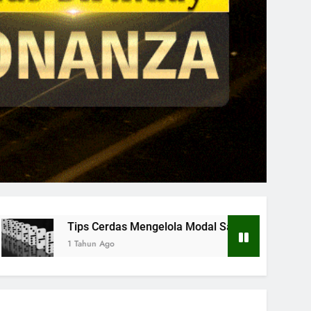
Tips Cerdas Mengelola Modal Saat Bermain Judi Kartu
1 Tahun Ago