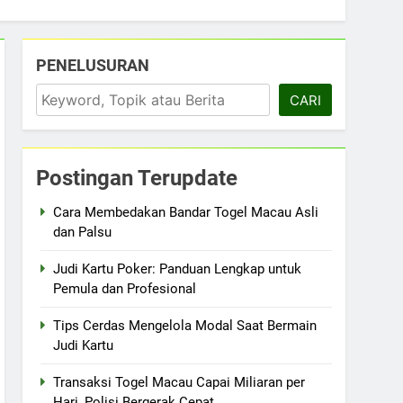
PENELUSURAN
CARI
Postingan Terupdate
Cara Membedakan Bandar Togel Macau Asli
dan Palsu
Judi Kartu Poker: Panduan Lengkap untuk
Pemula dan Profesional
Tips Cerdas Mengelola Modal Saat Bermain
Judi Kartu
Transaksi Togel Macau Capai Miliaran per
Hari, Polisi Bergerak Cepat