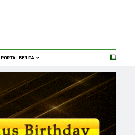
IC
PORTAL BERITA