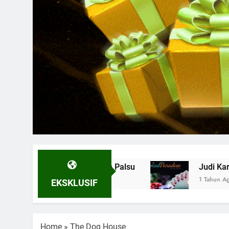
el Macau Asli dan Palsu
Judi Kartu Poker: 
1 Tahun Ago
EKSKLUSIF
Home
»
The Dog House