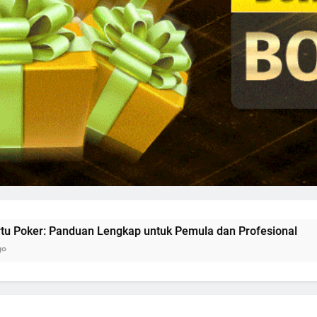
Panduan Lengkap untuk Pemula dan Profesional