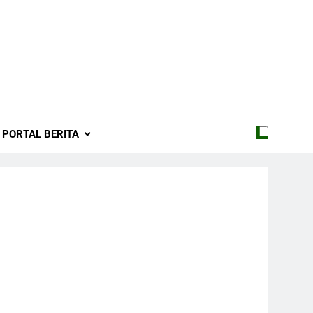
IC
PORTAL BERITA