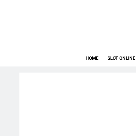
Skip
to
content
TR
Daftar Lin
HOME
SLOT ONLINE