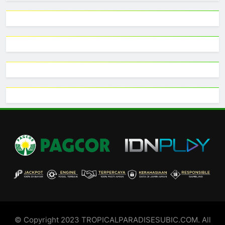
© Copyright 2023 TROPICALPARADISESUBIC.COM. All