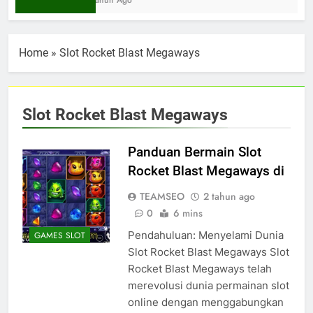
1 Tahun Ago
Home
»
Slot Rocket Blast Megaways
Slot Rocket Blast Megaways
Panduan Bermain Slot
Rocket Blast Megaways di
TEAMSEO
2 tahun ago
0
6 mins
Pendahuluan: Menyelami Dunia
GAMES SLOT
Slot Rocket Blast Megaways Slot
Rocket Blast Megaways telah
merevolusi dunia permainan slot
online dengan menggabungkan