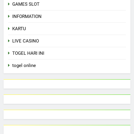
GAMES SLOT
INFORMATION
KARTU
LIVE CASINO
TOGEL HARI INI
togel online