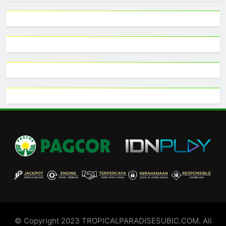
© Copyright 2023 TROPICALPARADISESUBIC.COM. All