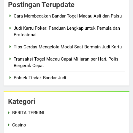
Postingan Terupdate
Cara Membedakan Bandar Togel Macau Asli dan Palsu
Judi Kartu Poker: Panduan Lengkap untuk Pemula dan
Profesional
Tips Cerdas Mengelola Modal Saat Bermain Judi Kartu
Transaksi Togel Macau Capai Miliaran per Hari, Polisi
Bergerak Cepat
Polsek Tindak Bandar Judi
Kategori
BERITA TERKINI
Casino