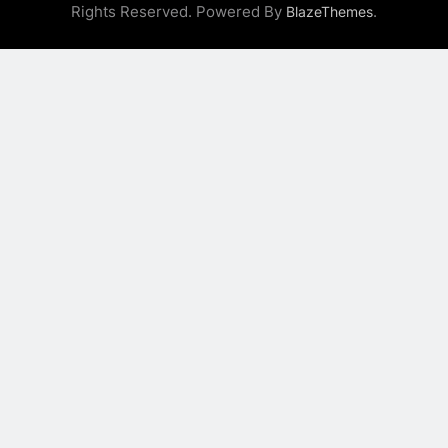
Rights Reserved. Powered By
.
BlazeThemes