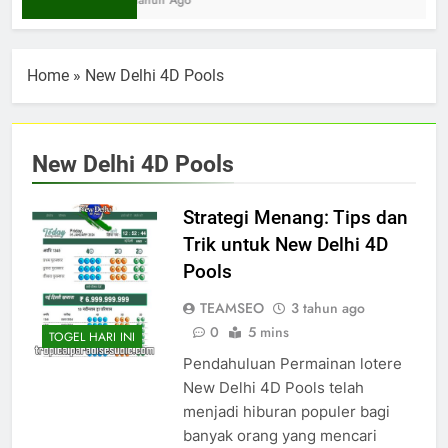
1 Tahun Ago
Home
»
New Delhi 4D Pools
New Delhi 4D Pools
Strategi Menang: Tips dan
Trik untuk New Delhi 4D
Pools
TEAMSEO
3 tahun ago
0
5 mins
TOGEL HARI INI
Pendahuluan Permainan lotere
New Delhi 4D Pools telah
menjadi hiburan populer bagi
banyak orang yang mencari