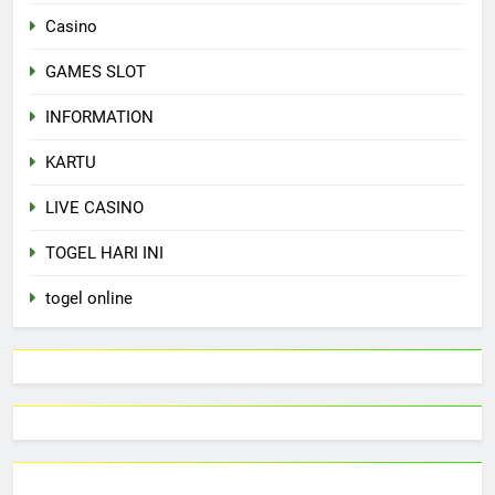
Casino
GAMES SLOT
INFORMATION
KARTU
LIVE CASINO
TOGEL HARI INI
togel online