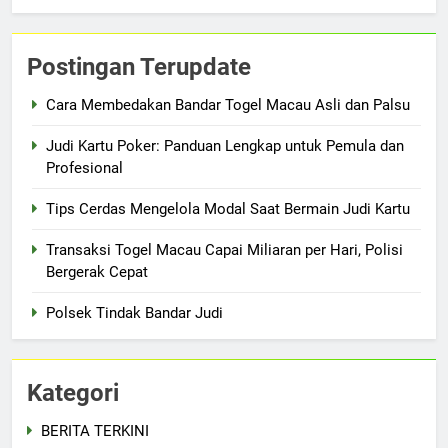
Postingan Terupdate
Cara Membedakan Bandar Togel Macau Asli dan Palsu
Judi Kartu Poker: Panduan Lengkap untuk Pemula dan
Profesional
Tips Cerdas Mengelola Modal Saat Bermain Judi Kartu
Transaksi Togel Macau Capai Miliaran per Hari, Polisi
Bergerak Cepat
Polsek Tindak Bandar Judi
Kategori
BERITA TERKINI