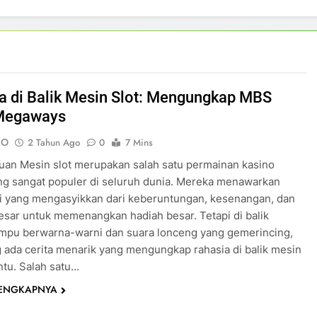
a di Balik Mesin Slot: Mengungkap MBS
 Megaways
EO
2 Tahun Ago
0
7 Mins
an Mesin slot merupakan salah satu permainan kasino
ng sangat populer di seluruh dunia. Mereka menawarkan
i yang mengasyikkan dari keberuntungan, kesenangan, dan
esar untuk memenangkan hadiah besar. Tetapi di balik
ampu berwarna-warni dan suara lonceng yang gemerincing,
 ada cerita menarik yang mengungkap rahasia di balik mesin
entu. Salah satu…
LENGKAPNYA