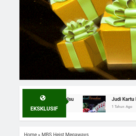
 Macau Asli dan Palsu
Judi Kartu Poker: Pa
1 Tahun Ago
EKSKLUSIF
Home
»
MBS Heist Megaways