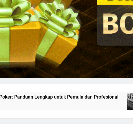
nduan Lengkap untuk Pemula dan Profesional