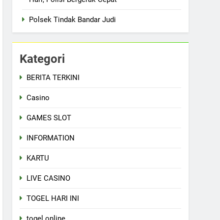
Polsek Tindak Bandar Judi
Kategori
BERITA TERKINI
Casino
GAMES SLOT
INFORMATION
KARTU
LIVE CASINO
TOGEL HARI INI
togel online