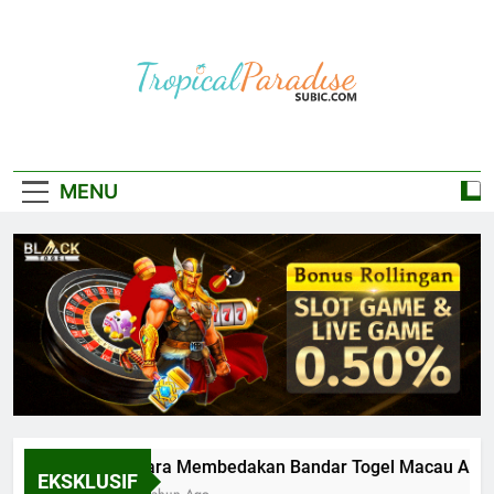
Skip
to
content
TROPICALPARAD
Daftar Link Situs Judi Slot Online Gacor
MENU
Cara Membedakan Bandar Togel Macau Asli d
EKSKLUSIF