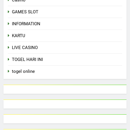
Casino
GAMES SLOT
INFORMATION
KARTU
LIVE CASINO
TOGEL HARI INI
togel online