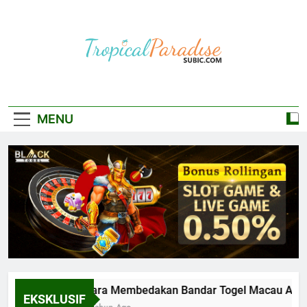
Skip
to
content
TROPICALPARAD
Daftar Link Situs Judi Slot Online Gacor
MENU
Cara Membedakan Bandar Togel Macau Asli d
EKSKLUSIF