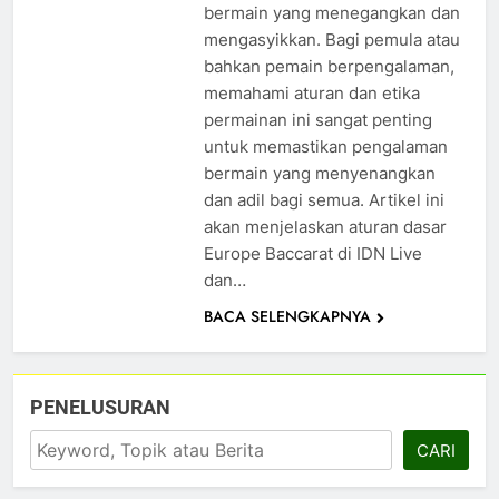
bermain yang menegangkan dan
mengasyikkan. Bagi pemula atau
bahkan pemain berpengalaman,
memahami aturan dan etika
permainan ini sangat penting
untuk memastikan pengalaman
bermain yang menyenangkan
dan adil bagi semua. Artikel ini
akan menjelaskan aturan dasar
Europe Baccarat di IDN Live
dan…
BACA SELENGKAPNYA
PENELUSURAN
CARI