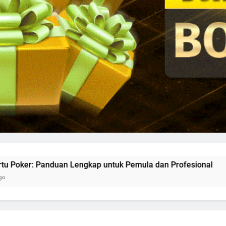
Panduan Lengkap untuk Pemula dan Profesional