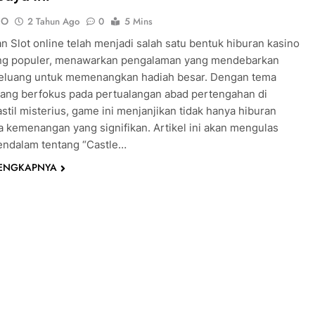
EO
2 Tahun Ago
0
5 Mins
n Slot online telah menjadi salah satu bentuk hiburan kasino
ing populer, menawarkan pengalaman yang mendebarkan
eluang untuk memenangkan hadiah besar. Dengan tema
ang berfokus pada pertualangan abad pertengahan di
stil misterius, game ini menjanjikan tidak hanya hiburan
ga kemenangan yang signifikan. Artikel ini akan mengulas
endalam tentang “Castle…
LENGKAPNYA