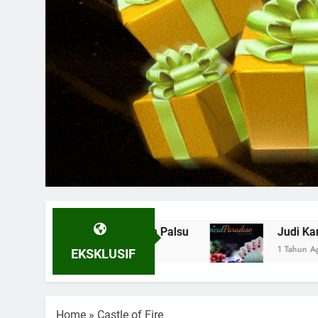
el Macau Asli dan Palsu
Judi Kartu Poker: 
1 Tahun Ago
EKSKLUSIF
Home
»
Castle of Fire