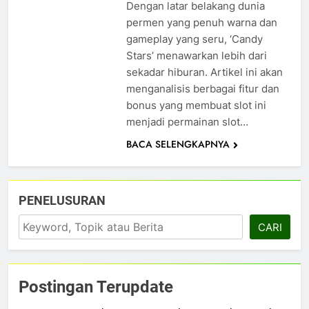
Dengan latar belakang dunia
permen yang penuh warna dan
gameplay yang seru, ‘Candy
Stars’ menawarkan lebih dari
sekadar hiburan. Artikel ini akan
menganalisis berbagai fitur dan
bonus yang membuat slot ini
menjadi permainan slot…
BACA SELENGKAPNYA
PENELUSURAN
CARI
Postingan Terupdate