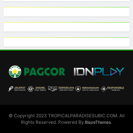
© Copyright 2023 TROPICALPARADISESUBIC.COM. All
Rights Reserved. Powered By
.
BlazeThemes