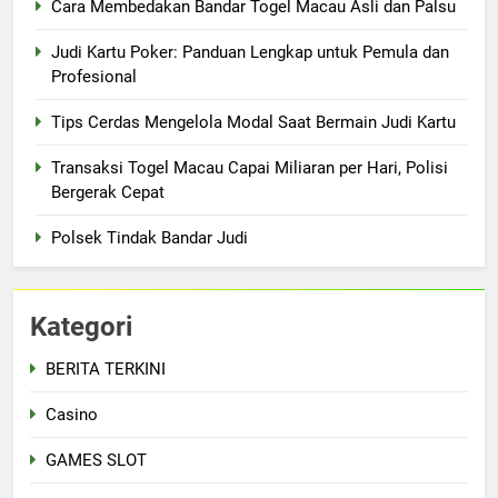
Cara Membedakan Bandar Togel Macau Asli dan Palsu
Judi Kartu Poker: Panduan Lengkap untuk Pemula dan
Profesional
Tips Cerdas Mengelola Modal Saat Bermain Judi Kartu
Transaksi Togel Macau Capai Miliaran per Hari, Polisi
Bergerak Cepat
Polsek Tindak Bandar Judi
Kategori
BERITA TERKINI
Casino
GAMES SLOT